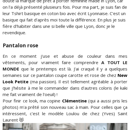
doute la marque de prêt à porter féminine made in Lyon, car
on l'a déjà présenté plusieurs fois. Pour ma part, je suis fan de
leur Tshirt basique en coton bio avec écrit Lyonnaise. C'est un
basique qui fait d'après moi toute la différence. En plus je suis
fière d'habiter dans une si belle ville que Lyon, donc je le
revendique.
Pantalon rose
En ce moment j'use et abuse de couleur dans mes
vêtements, pour vraiment faire comprendre
A TOUT LE
MONDE
que le printemps est là. J'ai craqué il y a quelques
semaines sur ce pantalon coupe carotte et rose de chez
New
Look Petite
(ma passion). Il est tellement agréable à porter
que j'hésite à me le commander dans d'autres coloris (le kaki
me fait vraiment de l'oeuil) !
Pour finir ce look, ma copine
Clémentine
(qui a aussi pris les
photos) m'a prêté son nouveau sac à main. Pour celles que ça
intéressent, c'est le modèle Loulou de chez (Yves) Saint
Laurent 😻