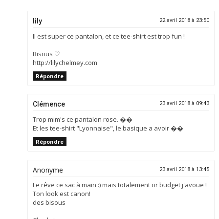
lily
22 avril 2018 à 23:50
Il est super ce pantalon, et ce tee-shirt est trop fun !
Bisous ♡
http://lilychelmey.com
Répondre
Clémence
23 avril 2018 à 09:43
Trop mim's ce pantalon rose. ��
Et les tee-shirt "Lyonnaise", le basique a avoir ��
Répondre
Anonyme
23 avril 2018 à 13:45
Le rêve ce sac à main :) mais totalement or budget j'avoue !
Ton look est canon!
des bisous