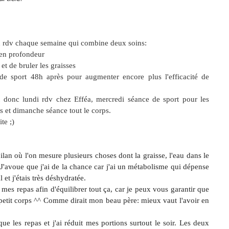
n rdv chaque semaine qui combine deux soins:
 en profondeur
et de bruler les graisses
de sport 48h après pour augmenter encore plus l'efficacité de
t donc lundi rdv chez Efféa, mercredi séance de sport pour les
s et dimanche séance tout le corps.
te ;)
an où l'on mesure plusieurs choses dont la graisse, l'eau dans le
J'avoue que j'ai de la chance car j'ai un métabolisme qui dépense
et j'étais très déshydratée.
s repas afin d'équilibrer tout ça, car je peux vous garantir que
 petit corps ^^ Comme dirait mon beau père: mieux vaut l'avoir en
ue les repas et j'ai réduit mes portions surtout le soir. Les deux