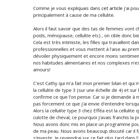
Comme je vous expliquais dans
cet article
j'ai po
principalement à cause de ma cellulite.
Alors il faut savoir que des tas de femmes vont 
poids, ménopause, cellulite etc) , on cible donc 
Cela est très intimiste, les filles qui travaillent d
professionnelles et vous mettent à l'aise au prem
dévoiler physiquement et encore moins sentiment
nos habitudes alimentaires et nos complexes n'e
amours!
C'est Cathy qui m'a fait mon premier bilan et qui 
la cellulite de type 3 (sur une échelle de 4) et sur
confirme ce que l'on pense. Car si je demande à m
pas forcement ce que j'ai envie d'entendre lors
Alors la cellulite type 3 chez Efféa est la cellulite
culotte de cheval, ce pourquoi j'avais franchis la p
Nous avons donc mis en place un programme pour
de ma peau. Nous avons beaucoup discuté car il f
s'investir. Je reviendrai sur ce fait plus tard dans l'