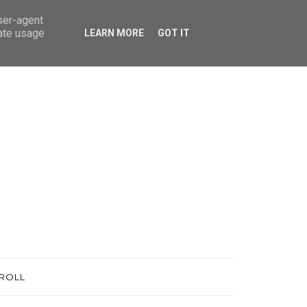
user-agent
rate usage
LEARN MORE
GOT IT
ROLL