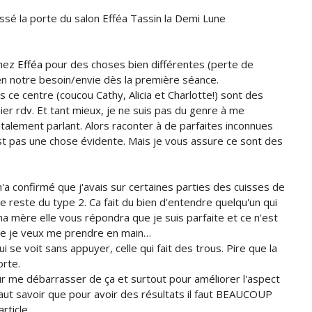
ussé la porte du salon Efféa Tassin la Demi Lune
chez
Efféa
pour des choses bien différentes (perte de
bien notre besoin/envie dès la première séance.
ans ce centre (coucou Cathy, Alicia et Charlotte!) sont des
ier rdv. Et tant mieux, je ne suis pas du genre à me
alement parlant. Alors raconter à de parfaites inconnues
st pas une chose évidente. Mais je vous assure ce sont des
m'a confirmé que j'avais sur certaines parties des cuisses de
 le reste du type 2. Ca fait du bien d'entendre quelqu'un qui
a mère elle vous répondra que je suis parfaite et ce n'est
que je veux me prendre en main…
 qui se voit sans appuyer, celle qui fait des trous. Pire que la
orte.
 me débarrasser de ça et surtout pour améliorer l'aspect
aut savoir que pour avoir des résultats il faut BEAUCOUP
article.