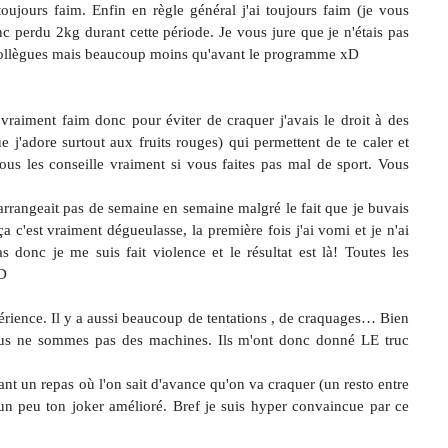
 toujours faim. Enfin en règle général j'ai toujours faim (je vous
c perdu 2kg durant cette période. Je vous jure que je n'étais pas
 collègues mais beaucoup moins qu'avant le programme xD
s vraiment faim donc pour éviter de craquer j'avais le droit à des
e j'adore surtout aux fruits rouges) qui permettent de te caler et
vous les conseille vraiment si vous faites pas mal de sport. Vous
rrangeait pas de semaine en semaine malgré le fait que je buvais
ça c'est vraiment dégueulasse, la première fois j'ai vomi et je n'ai
s donc je me suis fait violence et le résultat est là! Toutes les
:D
périence. Il y a aussi beaucoup de tentations , de craquages… Bien
 nous ne sommes pas des machines. Ils m'ont donc donné LE truc
t un repas où l'on sait d'avance qu'on va craquer (un resto entre
 un peu ton joker amélioré. Bref je suis hyper convaincue par ce