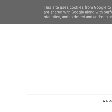
This site uses cookies from Google to d
are shared with Google along with perf
statistics, and to detect and address a
A P