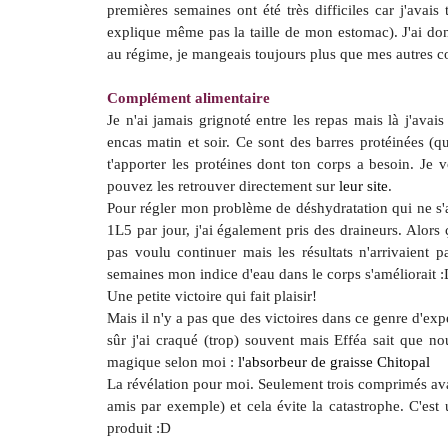
premières semaines ont été très difficiles car j'avais
explique même pas la taille de mon estomac). J'ai don
au régime, je mangeais toujours plus que mes autres
Complément alimentaire
Je n'ai jamais grignoté entre les repas mais là j'avai
encas matin et soir. Ce sont des barres protéinées (qu
t'apporter les protéines dont ton corps a besoin. Je 
pouvez les retrouver directement sur
leur site
.
Pour régler mon problème de déshydratation qui ne s'a
1L5 par jour, j'ai également pris des draineurs. Alors 
pas voulu continuer mais les résultats n'arrivaient pa
semaines mon indice d'eau dans le corps s'améliorait 
Une petite victoire qui fait plaisir!
Mais il n'y a pas que des victoires dans ce genre d'ex
sûr j'ai craqué (trop) souvent mais Efféa sait que
magique selon moi :
l'absorbeur de graisse Chitopal
La révélation pour moi. Seulement trois comprimés avan
amis par exemple) et cela évite la catastrophe. C'est
produit :D