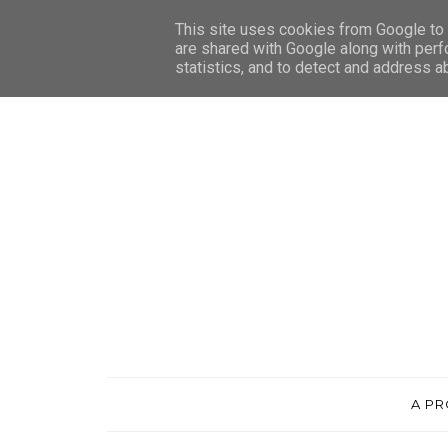
This site uses cookies from Google to d
are shared with Google along with perf
statistics, and to detect and address a
A P