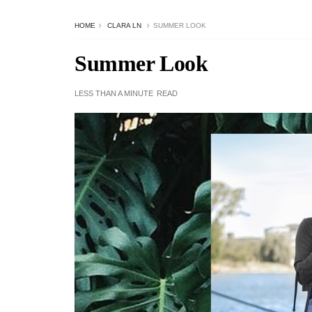
HOME
CLARA LN
SUMMER LOOK
Summer Look
LESS THAN A MINUTE
READ