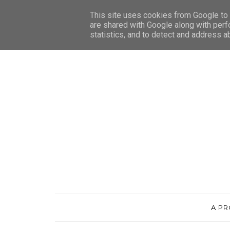
This site uses cookies from Google to d
are shared with Google along with perf
statistics, and to detect and address a
A P