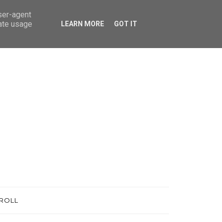
user-agent
rate usage
LEARN MORE
GOT IT
ROLL