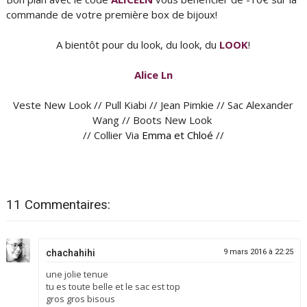
commande de votre première box de bijoux!
A bientôt pour du look, du look, du
LOOK
!
Alice Ln
Veste New Look // Pull Kiabi // Jean Pimkie // Sac Alexander
Wang // Boots New Look
// Collier Via
Emma et Chloé
//
11 Commentaires:
chachahihi
9 mars 2016 à 22:25
une jolie tenue
tu es toute belle et le sac est top
gros gros bisous