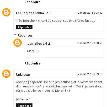
Répondre
Le Blog de Sienna Lou
12 mars 2016 à 08:52
Très bon choix Alice!!! Ce sac est sublime!!! Gros bisous
Répondre
Réponses
Jumelles LN
13 mars 2016 à 08:50
Merci :D
Répondre
Unknown
12 mars 2016 à 09:19
Ahahah j'espérais lire que les bottines et la veste viennent
d'un magasin qu'il y aurait chez moi, et ... Ouiiiii, je sais donc
où je vais aller ce matin =D Merci !!! <3
Je t'aime ;)
Répondre