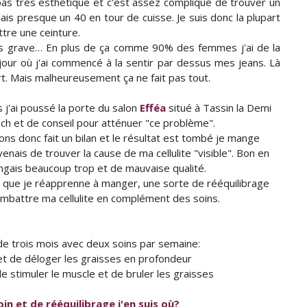
 pas très esthétique et c'est assez compliqué de trouver un
 mais presque un 40 en tour de cuisse. Je suis donc la plupart
tre une ceinture.
lus grave… En plus de ça comme 90% des femmes j'ai de la
 jour où j'ai commencé à la sentir par dessus mes jeans. Là
rt. Mais malheureusement ça ne fait pas tout.
s j'ai poussé la porte du salon
Efféa
situé à Tassin la Demi
ach et de conseil pour atténuer "ce problème".
ns donc fait un bilan et le résultat est tombé je mange
enais de trouver la cause de ma cellulite "visible". Bon en
gais beaucoup trop et de mauvaise qualité.
que je réapprenne à manger, une sorte de rééquilibrage
ombattre ma cellulite en complément des soins.
 de trois mois avec deux soins par semaine:
et de déloger les graisses en profondeur
e stimuler le muscle et de bruler les graisses
in et de rééquilibrage j'en suis où?