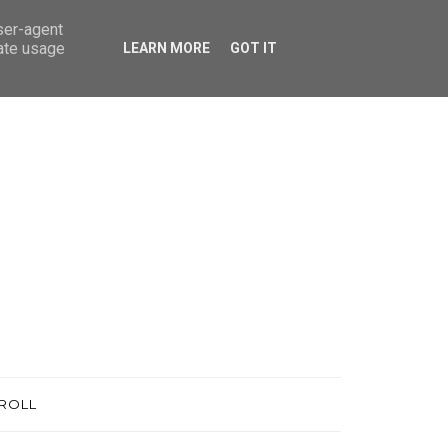
user-agent
rate usage
LEARN MORE
GOT IT
ROLL