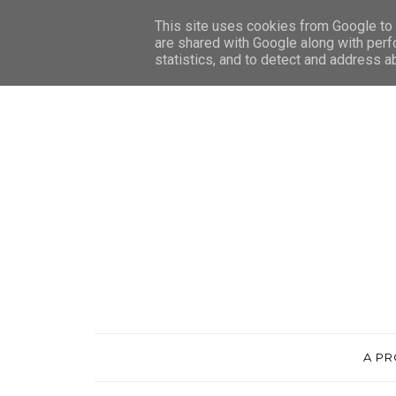
This site uses cookies from Google to d
are shared with Google along with perf
statistics, and to detect and address a
A P