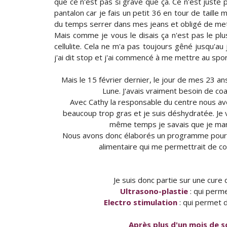
que ce n'est pas si grave que ça. Ce n'est juste
pantalon car je fais un petit 36 en tour de taille
du temps serrer dans mes jeans et obligé de met
Mais comme je vous le disais ça n'est pas le p
cellulite. Cela ne m'a pas toujours gêné jusqu'au
j'ai dit stop et j'ai commencé à me mettre au spo
Mais le 15 février dernier, le jour de mes 23 an
Lune. J'avais vraiment besoin de co
Avec Cathy la responsable du centre nous avo
beaucoup trop gras et je suis déshydratée. Je v
même temps je savais que je man
Nous avons donc élaborés un programme pour 
alimentaire qui me permettrait de c
Je suis donc partie sur une cure
Ultrasono-plastie
: qui perm
Electro stimulation
: qui permet d
Après plus d'un mois de so