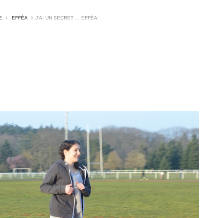
E
EFFÉA
J'AI UN SECRET … EFFÉA!