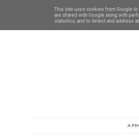
This site uses cookies from Google to d
are shared with Google along with perf
statistics, and to detect and address a
A P