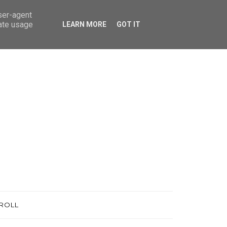
user-agent
rate usage
LEARN MORE
GOT IT
ROLL