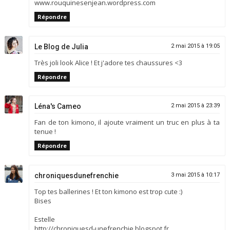
www.rouquinesenjean.wordpress.com
Répondre
Le Blog de Julia
2 mai 2015 à 19:05
Très joli look Alice ! Et j'adore tes chaussures <3
Répondre
Léna's Cameo
2 mai 2015 à 23:39
Fan de ton kimono, il ajoute vraiment un truc en plus à ta
tenue !
Répondre
chroniquesdunefrenchie
3 mai 2015 à 10:17
Top tes ballerines ! Et ton kimono est trop cute :)
Bises
Estelle
http://chroniquesd-unefrenchie.blogspot.fr