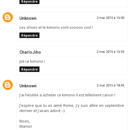
Répondre
Unknown
2 mai 2015 à 16:00
Les shoes et le kimono sont sooooo cool !
Répondre
CharloJiho
2 mai 2015 à 16:55
Joli ce kimono !
Répondre
Unknown
2 mai 2015 à 18:45
J'ai hésitée a acheter ce kimono il est tellement canon !
J'espère que tu as aimé Rome, j'y suis allée en septembre
dernier et j'avais adoré :-)
Bises,
Marion