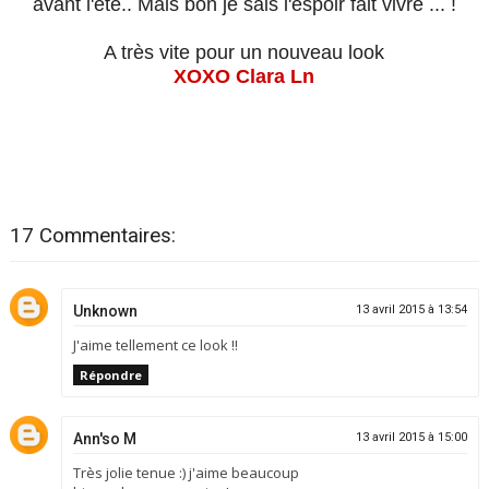
avant l'été.. Mais bon je sais l'espoir fait vivre ... !
A très vite pour un nouveau look
XOXO Clara Ln
17 Commentaires:
Unknown
13 avril 2015 à 13:54
J'aime tellement ce look !!
Répondre
Ann'so M
13 avril 2015 à 15:00
Très jolie tenue :) j'aime beaucoup