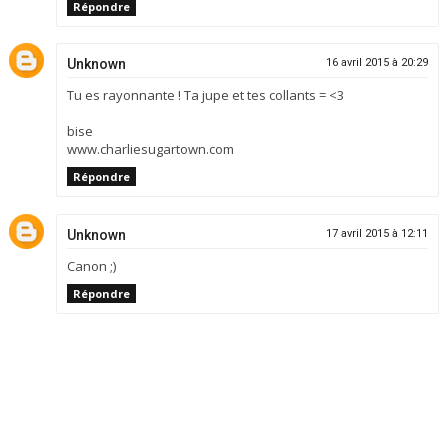
Répondre
Unknown
16 avril 2015 à 20:29
Tu es rayonnante ! Ta jupe et tes collants = <3
bise
www.charliesugartown.com
Répondre
Unknown
17 avril 2015 à 12:11
Canon ;)
Répondre