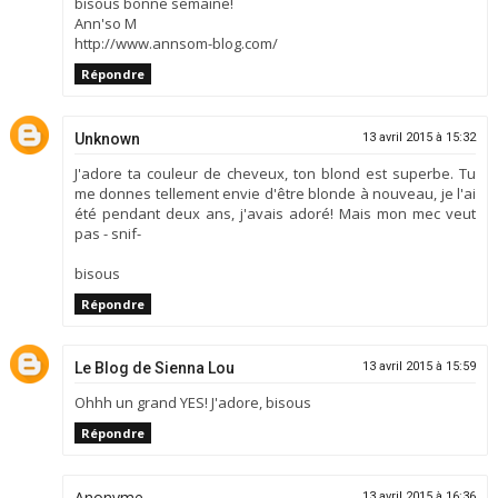
bisous bonne semaine!
Ann'so M
http://www.annsom-blog.com/
Répondre
Unknown
13 avril 2015 à 15:32
J'adore ta couleur de cheveux, ton blond est superbe. Tu
me donnes tellement envie d'être blonde à nouveau, je l'ai
été pendant deux ans, j'avais adoré! Mais mon mec veut
pas - snif-
bisous
Répondre
Le Blog de Sienna Lou
13 avril 2015 à 15:59
Ohhh un grand YES! J'adore, bisous
Répondre
Anonyme
13 avril 2015 à 16:36