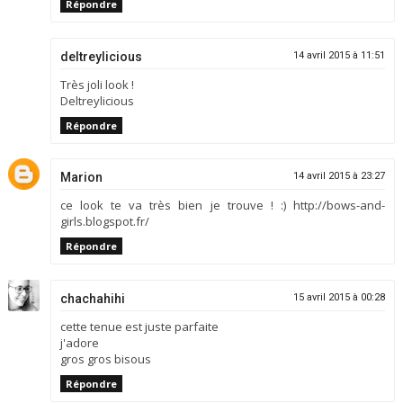
Répondre
deltreylicious
14 avril 2015 à 11:51
Très joli look !
Deltreylicious
Répondre
Marion
14 avril 2015 à 23:27
ce look te va très bien je trouve ! :) http://bows-and-
girls.blogspot.fr/
Répondre
chachahihi
15 avril 2015 à 00:28
cette tenue est juste parfaite
j'adore
gros gros bisous
Répondre