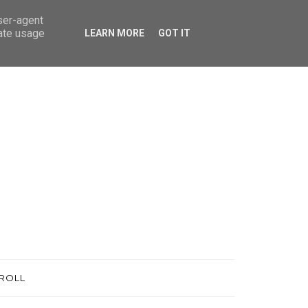
user-agent
rate usage
LEARN MORE
GOT IT
ROLL