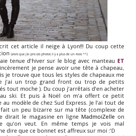
rit cet article il neige à Lyon!!! Du coup cette
ation
(alors que j'ai pris ces photos il y a plus de un mois ^^).
aie tenue d'hiver sur le blog avec manteau
ET
incèrement je pense avoir une tête à chapeau,
s je trouve que tous les styles de chapeaux me
e j'ai un trop grand front ou trop de petits
s tout moche ). Du coup j'arrêtais d'en acheter
au ski. Et puis à Noël on m'a offert ce petit
u modèle de chez Sud Express. Je l'ai tout de
 fait un peu bizarre sur ma tête (complexe de
 dirait le magasine en ligne
MadmoiZelle
on
e qu'on veut. En même temps je vois mal
e dire que ce bonnet est affreux sur moi :'D