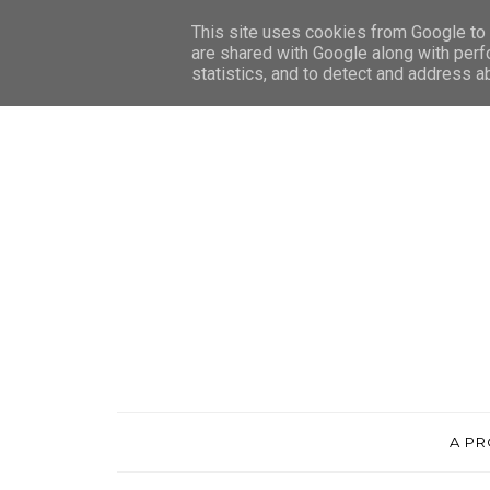
This site uses cookies from Google to d
are shared with Google along with perf
statistics, and to detect and address a
A P