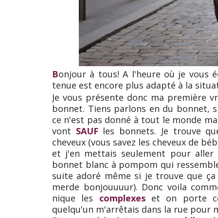
B
onjour à tous! A l'heure où je vous éc
tenue est encore plus adapté à la situ
Je vous présente donc ma première vr
bonnet. Tiens parlons en du bonnet, s
ce n'est pas donné à tout le monde mai
vont
SAUF
les bonnets. Je trouve qu
cheveux (vous savez les cheveux de bébé
et j'en mettais seulement pour aller 
bonnet blanc à pompom qui ressemble a
suite adoré même si je trouve que ça
merde bonjouuuur). Donc voila comme
nique les
complexes
et on porte c
quelqu'un m'arrêtais dans la rue pour m