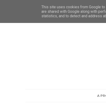
This site uses cookies from Google to d
are shared with Google along with perf
statistics, and to detect and address a
A P