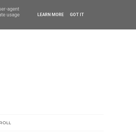
user-agent
rate usage
LEARN MORE
GOT IT
ROLL