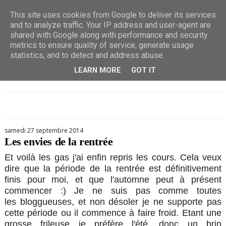
This site uses cookies from Google to deliver its services
and to analyze traffic. Your IP address and user-agent are
shared with Google along with performance and security
metrics to ensure quality of service, generate usage
statistics, and to detect and address abuse.
LEARN MORE
GOT IT
samedi 27 septembre 2014
Les envies de la rentrée
Et voilà les gas j'ai enfin repris les cours. Cela veux
dire que la période de la rentrée est définitivement
finis pour moi, et que l'automne peut à présent
commencer :) Je ne suis pas comme toutes
les bloggueuses, et non désoler je ne supporte pas
cette période ou il commence à faire froid. Etant une
grosse frileuse je préfère l'été, donc un brin