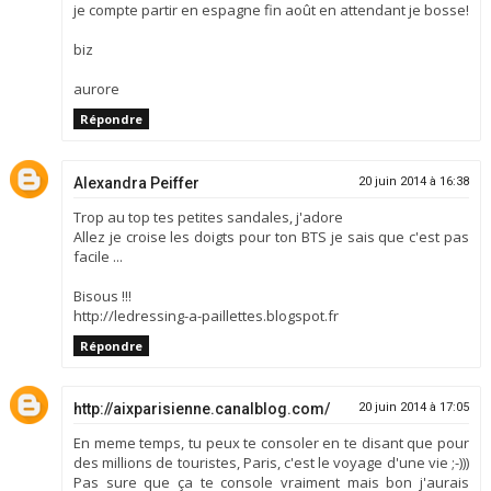
je compte partir en espagne fin août en attendant je bosse!
biz
aurore
Répondre
Alexandra Peiffer
20 juin 2014 à 16:38
Trop au top tes petites sandales, j'adore
Allez je croise les doigts pour ton BTS je sais que c'est pas
facile ...
Bisous !!!
http://ledressing-a-paillettes.blogspot.fr
Répondre
http://aixparisienne.canalblog.com/
20 juin 2014 à 17:05
En meme temps, tu peux te consoler en te disant que pour
des millions de touristes, Paris, c'est le voyage d'une vie ;-)))
Pas sure que ça te console vraiment mais bon j'aurais