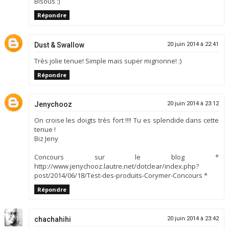
Bisous :)
Répondre
Dust & Swallow
20 juin 2014 à 22:41
Très jolie tenue! Simple mais super mignonne! :)
Répondre
Jenychooz
20 juin 2014 à 23:12
On croise les doigts très fort !!!! Tu es splendide dans cette
tenue !
Biz Jeny
Concours sur le blog *
http://www.jenychooz.lautre.net/dotclear/index.php?
post/2014/06/18/Test-des-produits-Corymer-Concours *
Répondre
chachahihi
20 juin 2014 à 23:42