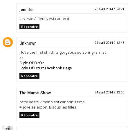
jennifer
23 avril 2014 à 23:21
la veste à fleurs est canon :)
Répondre
Unknown
24 avril 2014 à 12:43
I love the first shirt!! its gorgeous,so spring-ish list
xx
Style Of OzOz
Style Of OzOz Facebook Page
Répondre
The Mam's Show
24 avril 2014 à 12:56
cette veste kimono est canonnissime
=) jolie sélection. Bisous les filles
Répondre