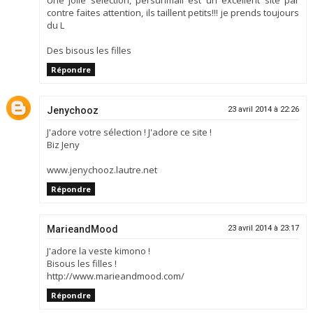
Une jolie sélection, persunmall est un excellent site par
contre faites attention, ils taillent petits!!! je prends toujours
du L
Des bisous les filles
Répondre
Jenychooz
23 avril 2014 à 22:26
J'adore votre sélection ! J'adore ce site !
Biz Jeny
www.jenychooz.lautre.net
Répondre
MarieandMood
23 avril 2014 à 23:17
J'adore la veste kimono !
Bisous les filles !
http://www.marieandmood.com/
Répondre