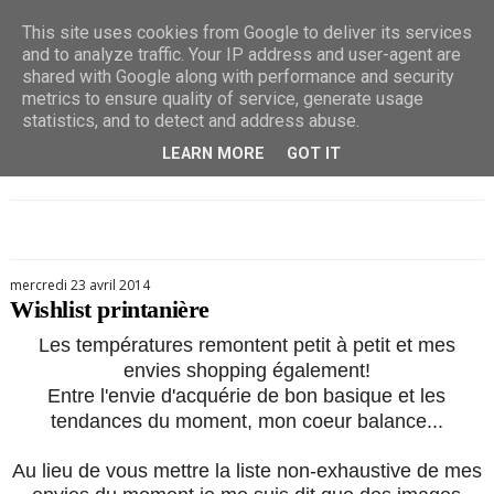
This site uses cookies from Google to deliver its services
and to analyze traffic. Your IP address and user-agent are
shared with Google along with performance and security
metrics to ensure quality of service, generate usage
statistics, and to detect and address abuse.
LEARN MORE
GOT IT
mercredi 23 avril 2014
Wishlist printanière
Les températures remontent petit à petit et mes
envies shopping également!
Entre l'envie d'acquérie de bon basique et les
tendances du moment, mon coeur balance...
Au lieu de vous mettre la liste non-exhaustive de mes