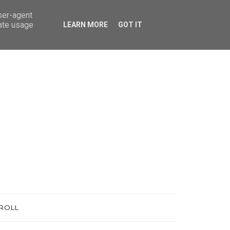
user-agent
rate usage
LEARN MORE
GOT IT
ROLL