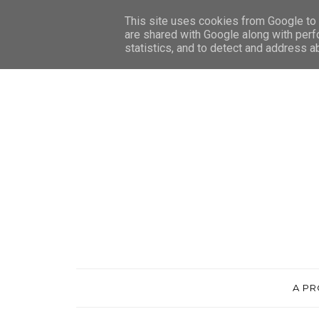
This site uses cookies from Google to d
are shared with Google along with perf
statistics, and to detect and address a
A P