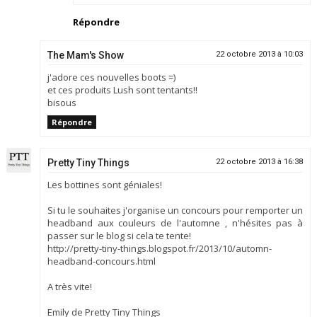
Répondre
The Mam's Show
22 octobre 2013 à 10:03
j'adore ces nouvelles boots =)
et ces produits Lush sont tentants!!
bisous
Répondre
Pretty Tiny Things
22 octobre 2013 à 16:38
Les bottines sont géniales!
Si tu le souhaites j'organise un concours pour remporter un
headband aux couleurs de l'automne , n'hésites pas à
passer sur le blog si cela te tente!
http://pretty-tiny-things.blogspot.fr/2013/10/automn-
headband-concours.html
A très vite!
Emily de Pretty Tiny Things